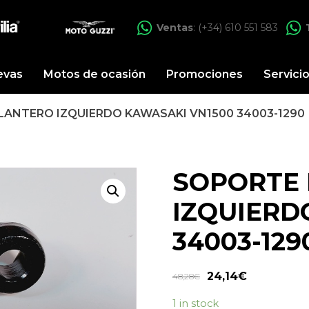
Ventas
: (+34) 610 551 583
evas
Motos de ocasión
Promociones
Servici
LANTERO IZQUIERDO KAWASAKI VN1500 34003-1290
SOPORTE 
IZQUIERD
34003-129
24,14
€
48,28
€
1 in stock