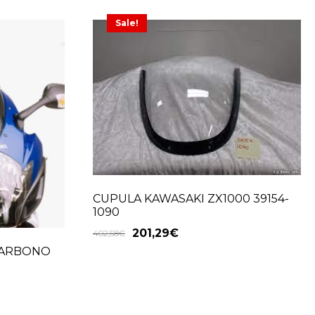
Sale!
CUPULA KAWASAKI ZX1000 39154-
1090
201,29
€
402,58
€
CARBONO