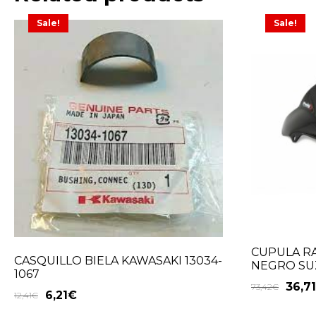
Sale!
Sale!
CUPULA R
CASQUILLO BIELA KAWASAKI 13034-
NEGRO SUZ
1067
36,71
73,42
€
6,21
€
12,41
€