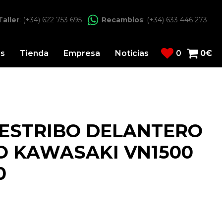
Taller
: (+34) 622 753 695
Recambios
: (+34) 633 446 273
os
Tienda
Empresa
Noticias
0
0
€
ESTRIBO DELANTERO
O KAWASAKI VN1500
0