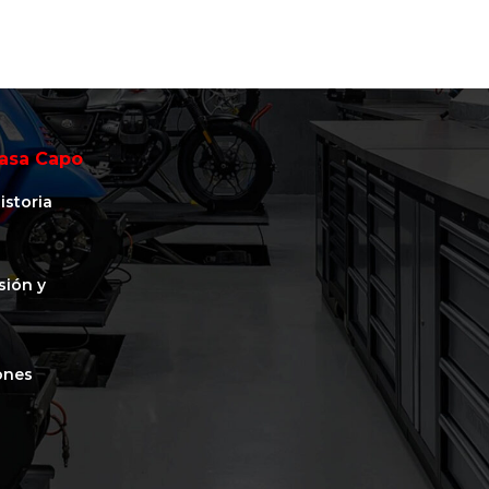
asa Capo
istoria
isión y
ones