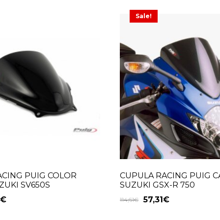
Sale!
ACING PUIG COLOR
CUPULA RACING PUIG 
UKI SV650S
SUZUKI GSX-R 750
€
57,31
€
114,61
€