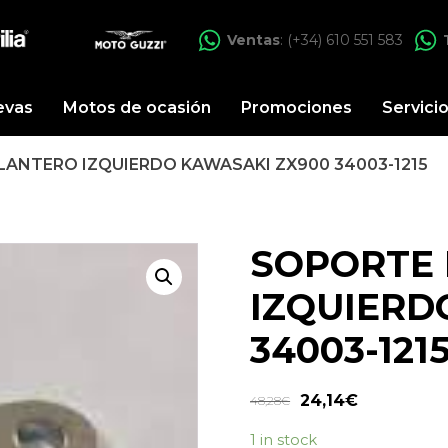
Ventas
: (+34) 610 551 583
evas
Motos de ocasión
Promociones
Servici
LANTERO IZQUIERDO KAWASAKI ZX900 34003-1215
SOPORTE 
IZQUIERD
34003-121
24,14
€
48,28
€
1 in stock