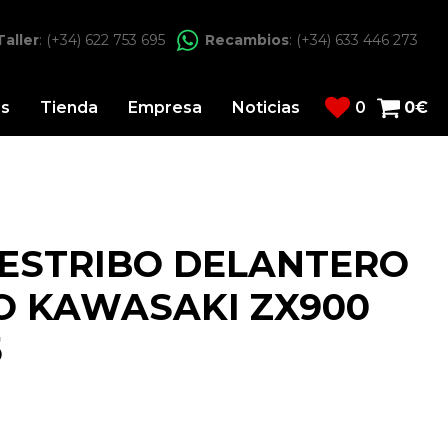
Taller
: (+34) 622 753 695
Recambios
: (+34) 633 446 273
os
Tienda
Empresa
Noticias
0
0
€
ESTRIBO DELANTERO
O KAWASAKI ZX900
5