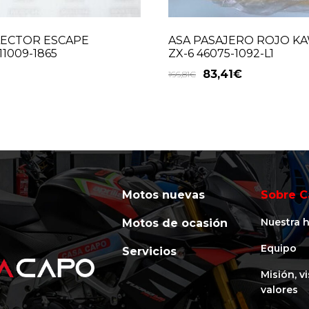
LECTOR ESCAPE
ASA PASAJERO ROJO K
11009-1865
ZX-6 46075-1092-L1
83,41
€
166,81
€
Motos nuevas
Sobre C
Nuestra h
Motos de ocasión
Equipo
Servicios
Misión, v
valores