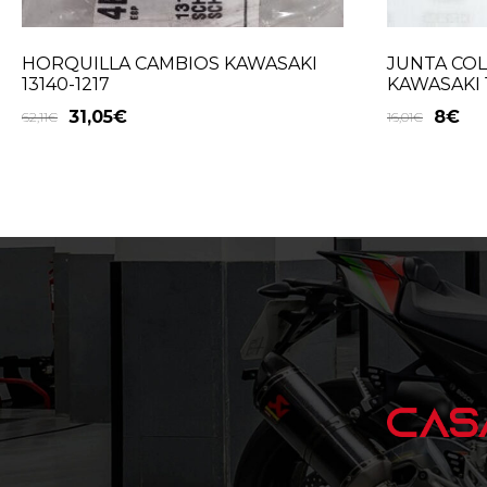
HORQUILLA CAMBIOS KAWASAKI
JUNTA CO
13140-1217
KAWASAKI 
31,05
€
8
€
62,11
€
16,01
€