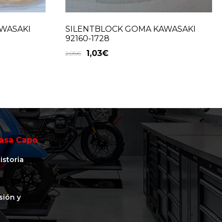
AWASAKI
SILENTBLOCK GOMA KAWASAKI
92160-1728
1,03
€
2,06
€
asa Capo
istoria
isión y