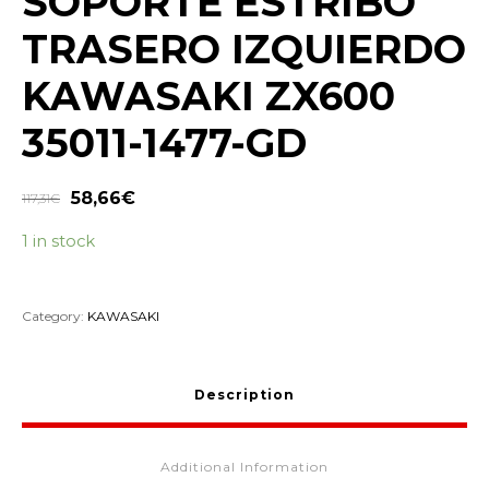
SOPORTE ESTRIBO
TRASERO IZQUIERDO
KAWASAKI ZX600
35011-1477-GD
58,66
€
117,31
€
1 in stock
Category:
KAWASAKI
Description
Additional Information