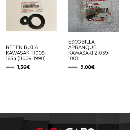
ESCOBILLA
ARRANQUE
RETEN BUJIA
KAWASAKI 21039-
KAWASAKI 11009-
1001
1854 (11009-1990)
9,08
€
1,36
€
18,15
€
2,71
€