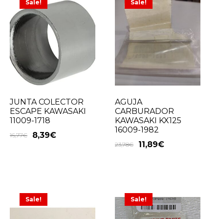
Sale!
Sale!
JUNTA COLECTOR
AGUJA
ESCAPE KAWASAKI
CARBURADOR
11009-1718
KAWASAKI KX125
16009-1982
8,39
€
16,77
€
11,89
€
23,78
€
Sale!
Sale!