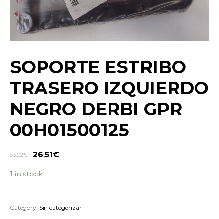
SOPORTE ESTRIBO
TRASERO IZQUIERDO
NEGRO DERBI GPR
00H01500125
26,51
€
53,02
€
1 in stock
Category:
Sin categorizar