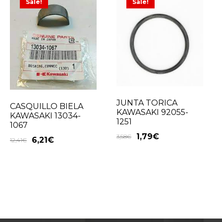
Sale!
Sale!
JUNTA TORICA
CASQUILLO BIELA
KAWASAKI 92055-
KAWASAKI 13034-
1251
1067
1,79
€
3,58
€
6,21
€
12,41
€