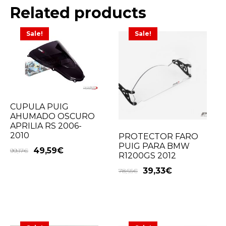
Related products
Sale!
Sale!
CUPULA PUIG
AHUMADO OSCURO
APRILIA RS 2006-
2010
PROTECTOR FARO
PUIG PARA BMW
49,59
€
99,17
€
R1200GS 2012
39,33
€
78,65
€