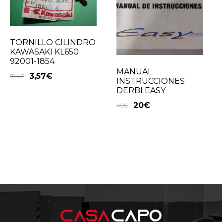
TORNILLO CILINDRO
KAWASAKI KL650
92001-1854
MANUAL
3,57
€
7,14
€
INSTRUCCIONES
DERBI EASY
20
€
40
€