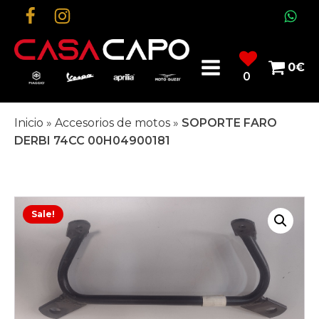
0
€
0
Inicio
»
Accesorios de motos
»
SOPORTE FARO
DERBI 74CC 00H04900181
Sale!