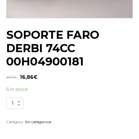
SOPORTE FARO
DERBI 74CC
00H04900181
16,86
€
33,71
€
6 in stock
SOPORTE
FARO
DERBI
74CC
Category:
Sin categorizar
00H04900181
quantity