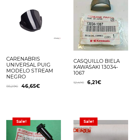
CARENABRIS
CASQUILLO BIELA
UNIVERSAL PUIG
KAWASAKI 13034-
MODELO STREAM
1067
NEGRO
6,21
€
12,41
€
46,65
€
93,29
€
Sale!
Sale!