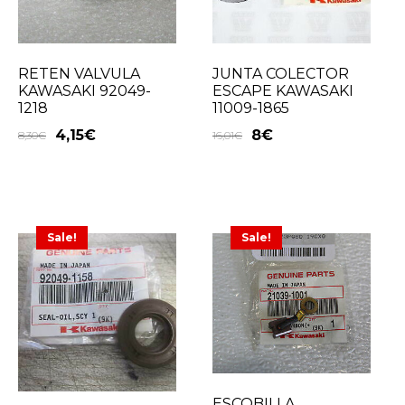
RETEN VALVULA
JUNTA COLECTOR
KAWASAKI 92049-
ESCAPE KAWASAKI
1218
11009-1865
4,15
€
8
€
8,30
€
16,01
€
Sale!
Sale!
ESCOBILLA