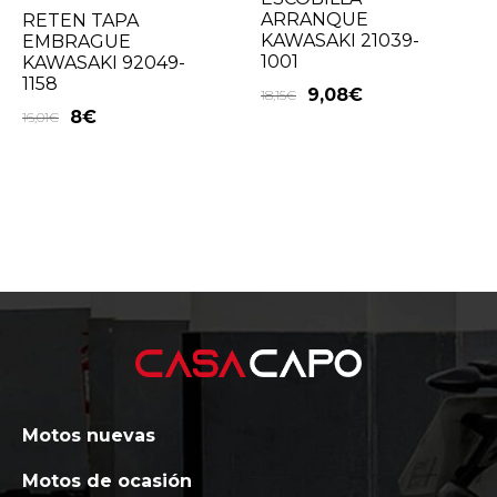
ARRANQUE
RETEN TAPA
KAWASAKI 21039-
EMBRAGUE
1001
KAWASAKI 92049-
1158
9,08
€
18,15
€
8
€
16,01
€
Motos nuevas
Motos de ocasión