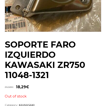
SOPORTE FARO
IZQUIERDO
KAWASAKI ZR750
11048-1321
18,29
€
36,58
€
Out of stock
Category:
KAWASAKI