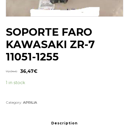
SOPORTE FARO
KAWASAKI ZR-7
11051-1255
36,47
€
72,94
€
1 in stock
Category:
APRILIA
Description