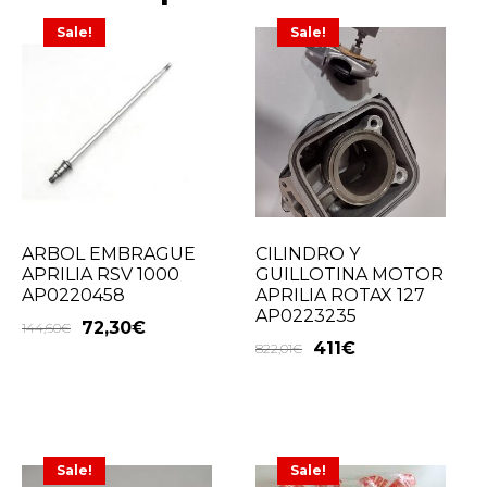
Sale!
Sale!
ARBOL EMBRAGUE
CILINDRO Y
APRILIA RSV 1000
GUILLOTINA MOTOR
AP0220458
APRILIA ROTAX 127
AP0223235
72,30
€
144,60
€
411
€
822,01
€
Sale!
Sale!