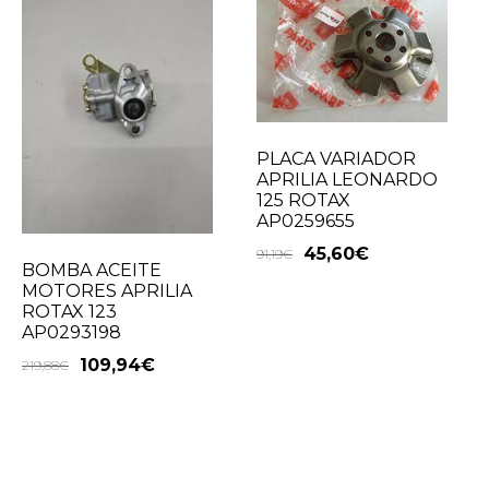
PLACA VARIADOR
APRILIA LEONARDO
125 ROTAX
AP0259655
45,60
€
91,19
€
BOMBA ACEITE
MOTORES APRILIA
ROTAX 123
AP0293198
109,94
€
219,88
€