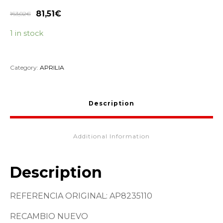
81,51
€
163,02
€
1 in stock
Category:
APRILIA
Description
Additional Information
Description
REFERENCIA ORIGINAL: AP8235110
RECAMBIO NUEVO