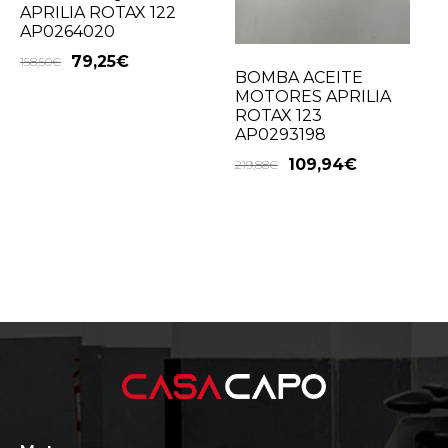
APRILIA ROTAX 122
AP0264020
79,25
€
158,50
€
BOMBA ACEITE
MOTORES APRILIA
ROTAX 123
AP0293198
109,94
€
219,88
€