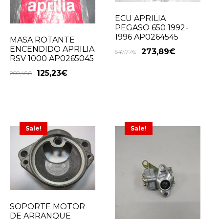
ECU APRILIA
PEGASO 650 1992-
1996 AP0264545
MASA ROTANTE
ENCENDIDO APRILIA
273,89
€
547,77
€
RSV 1000 AP0265045
125,23
€
250,45
€
Sale!
Sale!
SOPORTE MOTOR
DE ARRANQUE