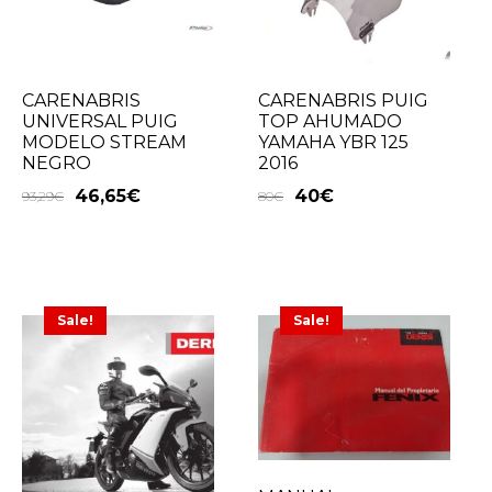
CARENABRIS
CARENABRIS PUIG
UNIVERSAL PUIG
TOP AHUMADO
MODELO STREAM
YAMAHA YBR 125
NEGRO
2016
46,65
€
40
€
93,29
€
80
€
Sale!
Sale!