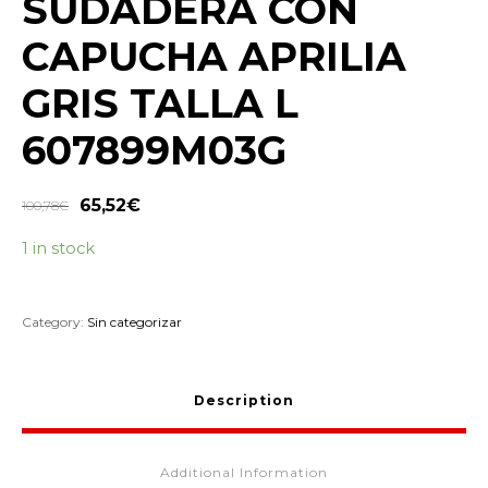
SUDADERA CON
CAPUCHA APRILIA
GRIS TALLA L
607899M03G
65,52
€
100,78
€
1 in stock
Category:
Sin categorizar
Description
Additional Information