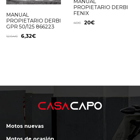
MANUAL
PROPIETARIO DERBI
FENIX
MANUAL
PROPIETARIO DERBI
20
€
40
€
GPR 50/125 866223
6,32
€
12,64
€
Motos nuevas
Motos de ocasión