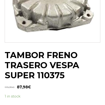
TAMBOR FRENO
TRASERO VESPA
SUPER 110375
87,98
€
175,96
€
1 in stock