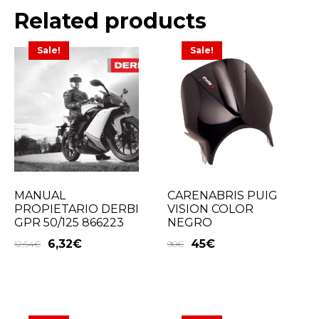
Related products
Sale!
Sale!
MANUAL
CARENABRIS PUIG
PROPIETARIO DERBI
VISION COLOR
GPR 50/125 866223
NEGRO
6,32
€
45
€
12,64
€
90
€