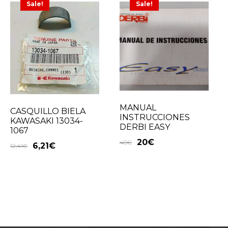
Sale!
Sale!
MANUAL
CASQUILLO BIELA
INSTRUCCIONES
KAWASAKI 13034-
DERBI EASY
1067
20
€
40
€
6,21
€
12,41
€