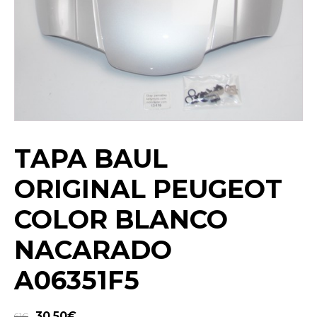
TAPA BAUL
ORIGINAL PEUGEOT
COLOR BLANCO
NACARADO
A06351F5
30,50
€
61
€