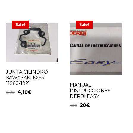
Sale!
Sale!
JUNTA CILINDRO
KAWASAKI KX65
11060-1921
MANUAL
INSTRUCCIONES
4,10
€
8,19
€
DERBI EASY
20
€
40
€