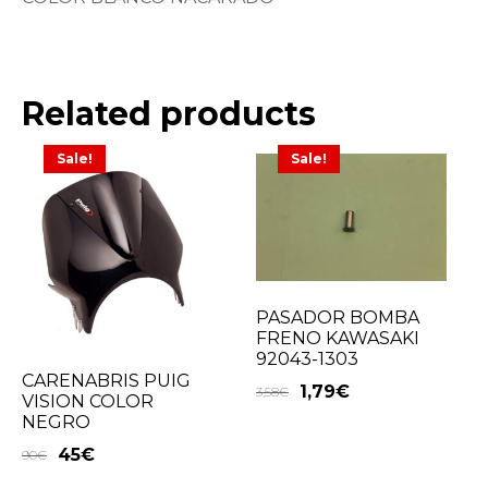
Related products
Sale!
Sale!
PASADOR BOMBA
FRENO KAWASAKI
92043-1303
CARENABRIS PUIG
1,79
€
3,58
€
VISION COLOR
NEGRO
45
€
90
€