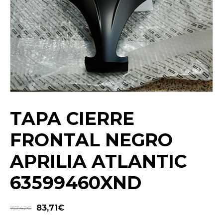
TAPA CIERRE
FRONTAL NEGRO
APRILIA ATLANTIC
63599460XND
83,71
€
167,42
€