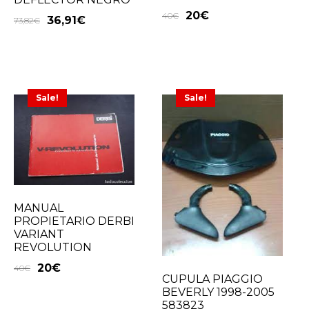
20
€
40
€
36,91
€
73,82
€
Sale!
Sale!
MANUAL
PROPIETARIO DERBI
VARIANT
REVOLUTION
20
€
40
€
CUPULA PIAGGIO
BEVERLY 1998-2005
583823