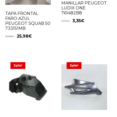
MANILLAR PEUGEOT
LUDIX ONE
761482B8
TAPA FRONTAL
FARO AZUL
3,35
€
6,70
€
PEUGEOT SQUAB 50
733151MB
25,98
€
51,95
€
Sale!
Sale!