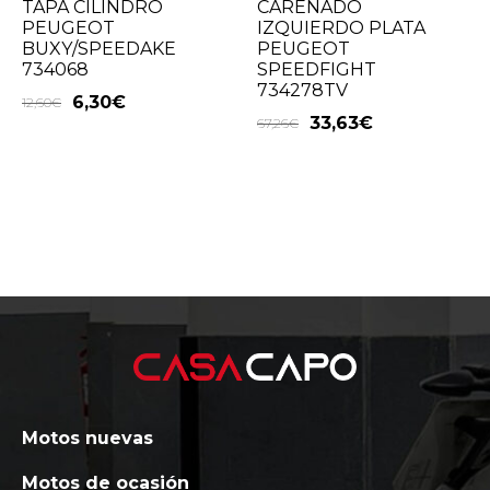
TAPA CILINDRO
CARENADO
PEUGEOT
IZQUIERDO PLATA
BUXY/SPEEDAKE
PEUGEOT
734068
SPEEDFIGHT
734278TV
6,30
€
12,60
€
33,63
€
67,26
€
Motos nuevas
Motos de ocasión