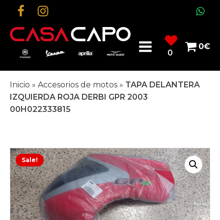
0
€
0
Inicio
»
Accesorios de motos
»
TAPA DELANTERA
IZQUIERDA ROJA DERBI GPR 2003
00H022333815
Sale!