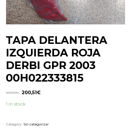
TAPA DELANTERA
IZQUIERDA ROJA
DERBI GPR 2003
00H022333815
200,51
€
401,02
€
1 in stock
Category:
Sin categorizar