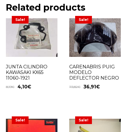
Related products
Sale!
Sale!
JUNTA CILINDRO
CARENABRIS PUIG
KAWASAKI KX65
MODELO
11060-1921
DEFLECTOR NEGRO
4,10
€
36,91
€
8,19
€
73,82
€
Sale!
Sale!