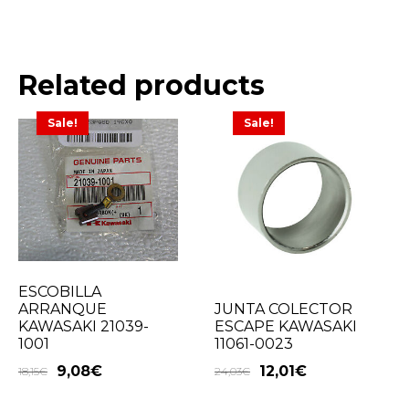
Related products
Sale!
Sale!
ESCOBILLA
ARRANQUE
JUNTA COLECTOR
KAWASAKI 21039-
ESCAPE KAWASAKI
1001
11061-0023
9,08
€
12,01
€
18,15
€
24,03
€