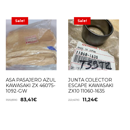
Sale!
Sale!
ASA PASAJERO AZUL
JUNTA COLECTOR
KAWASAKI ZX 46075-
ESCAPE KAWASAKI
1092-GW
ZX10 11060-1635
83,41
€
11,24
€
166,81
€
22,47
€