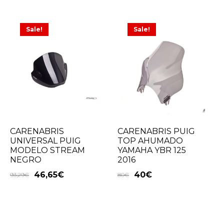
Sale!
Sale!
CARENABRIS
CARENABRIS PUIG
UNIVERSAL PUIG
TOP AHUMADO
MODELO STREAM
YAMAHA YBR 125
NEGRO
2016
46,65
€
40
€
93,29
€
80
€