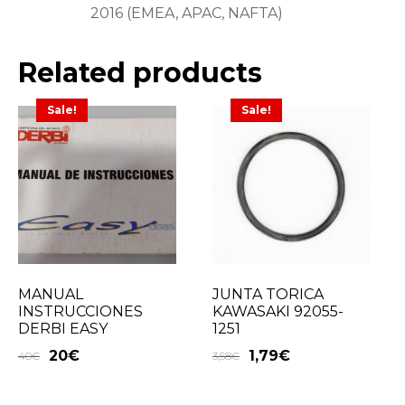
2016 (EMEA, APAC, NAFTA)
Related products
Sale!
Sale!
MANUAL
JUNTA TORICA
INSTRUCCIONES
KAWASAKI 92055-
DERBI EASY
1251
20
€
1,79
€
40
€
3,58
€