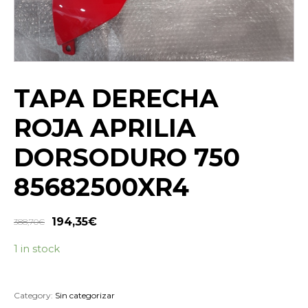
TAPA DERECHA
ROJA APRILIA
DORSODURO 750
85682500XR4
194,35
€
388,70
€
1 in stock
Category:
Sin categorizar