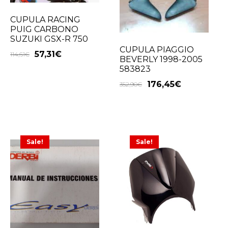
CUPULA RACING
PUIG CARBONO
SUZUKI GSX-R 750
CUPULA PIAGGIO
57,31
€
114,61
€
BEVERLY 1998-2005
583823
176,45
€
352,90
€
Sale!
Sale!