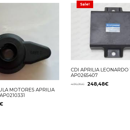
Sale!
CDI APRILIA LEONARDO 
AP0265407
248,48
€
496,96
€
ULA MOTORES APRILIA
 AP0210331
€