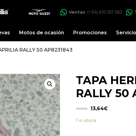
Ventas
: (+34) 610 551 583
evas
Motos de ocasión
Promociones
Servici
PRILIA RALLY 50 AP8231843
TAPA HER
RALLY 50 
13,64
€
27,27
€
1 in stock