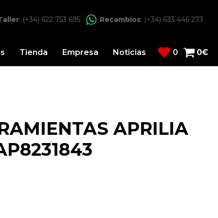
Taller
: (+34) 622 753 695
Recambios
: (+34) 633 446 273
os
Tienda
Empresa
Noticias
0
0
€
RAMIENTAS APRILIA
AP8231843