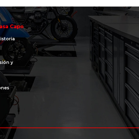
asa Capo
istoria
isión y
ones