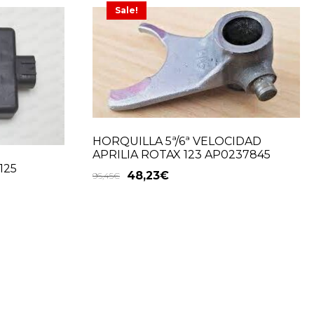
Sale!
HORQUILLA 5ª/6ª VELOCIDAD
APRILIA ROTAX 123 AP0237845
125
48,23
€
96,45
€