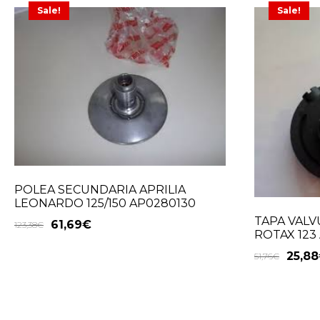
Sale!
Sale!
POLEA SECUNDARIA APRILIA
LEONARDO 125/150 AP0280130
TAPA VALV
61,69
€
123,38
€
ROTAX 123
25,88
51,76
€