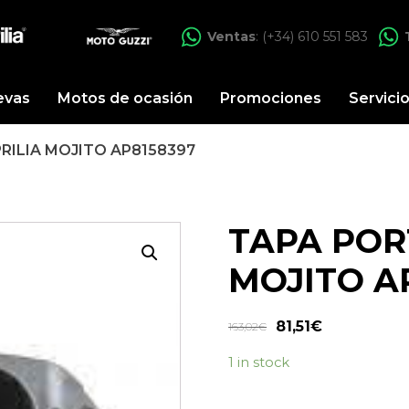
Ventas
: (+34) 610 551 583
evas
Motos de ocasión
Promociones
Servici
RILIA MOJITO AP8158397
TAPA POR
MOJITO A
81,51
€
163,02
€
1 in stock