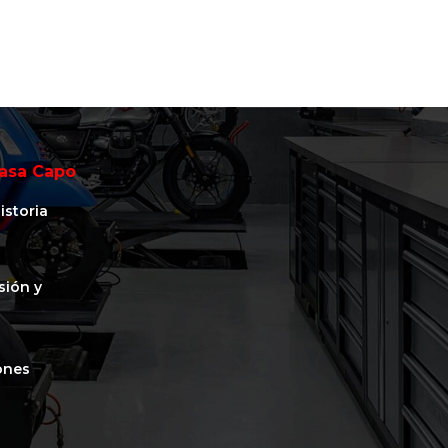
asa Capo
istoria
isión y
ones