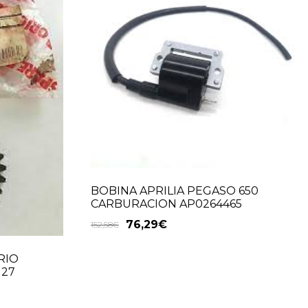
BOBINA APRILIA PEGASO 650
CARBURACION AP0264465
76,29
€
152,58
€
RIO
127