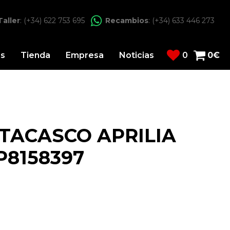
Taller
: (+34) 622 753 695
Recambios
: (+34) 633 446 273
os
Tienda
Empresa
Noticias
0
0
€
TACASCO APRILIA
P8158397