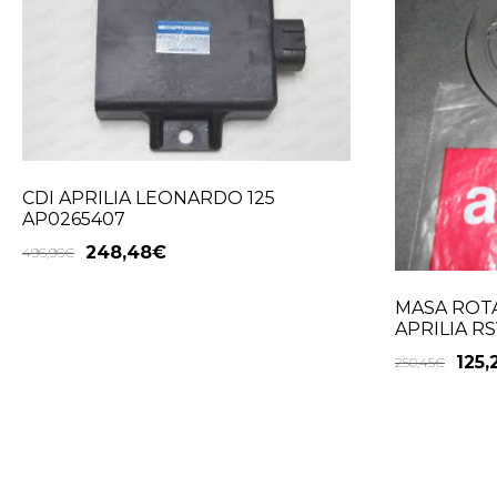
CDI APRILIA LEONARDO 125
AP0265407
248,48
€
496,96
€
MASA ROT
APRILIA R
125,
250,45
€