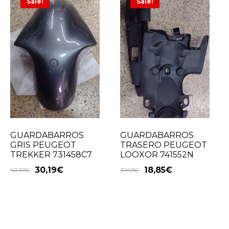
Sale!
Sale!
GUARDABARROS
GUARDABARROS
GRIS PEUGEOT
TRASERO PEUGEOT
TREKKER 731458C7
LOOXOR 741552N
30,19
€
18,85
€
60,37
€
37,69
€