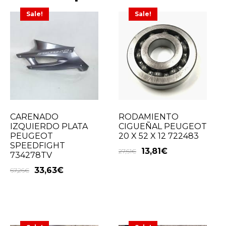
Sale!
Sale!
CARENADO
RODAMIENTO
IZQUIERDO PLATA
CIGUEÑAL PEUGEOT
PEUGEOT
20 X 52 X 12 722483
SPEEDFIGHT
13,81
€
27,61
€
734278TV
33,63
€
67,26
€