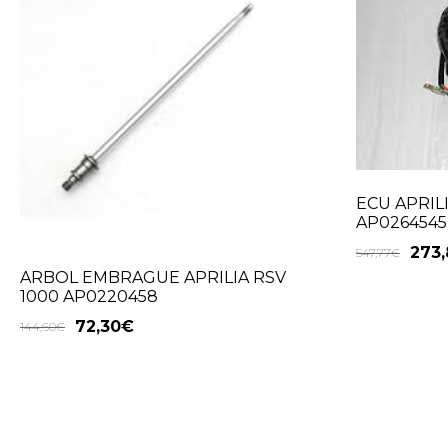
ECU APRILI
AP0264545
273,
547,77
€
ARBOL EMBRAGUE APRILIA RSV
1000 AP0220458
72,30
€
144,60
€