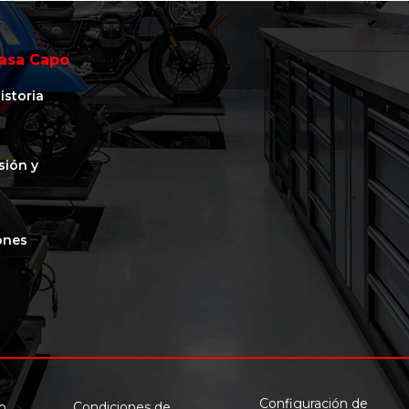
asa Capo
istoria
isión y
ones
Configuración de
o
Condiciones de