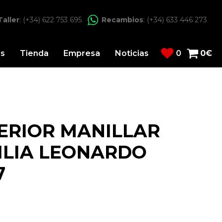
Taller
: (+34) 622 753 695
Recambios
: (+34) 633 446 273
os
Tienda
Empresa
Noticias
0
0
€
ERIOR MANILLAR
ILIA LEONARDO
7