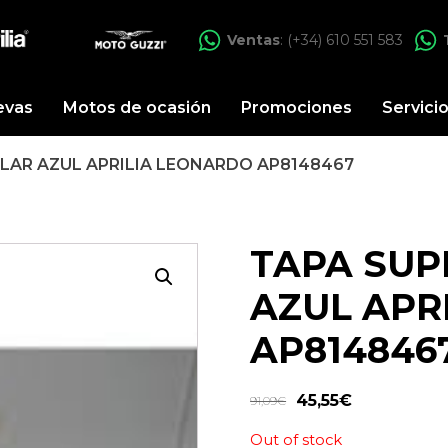
Ventas
: (+34) 610 551 583
evas
Motos de ocasión
Promociones
Servici
LAR AZUL APRILIA LEONARDO AP8148467
TAPA SUP
AZUL APR
AP814846
45,55
€
91,09
€
Out of stock