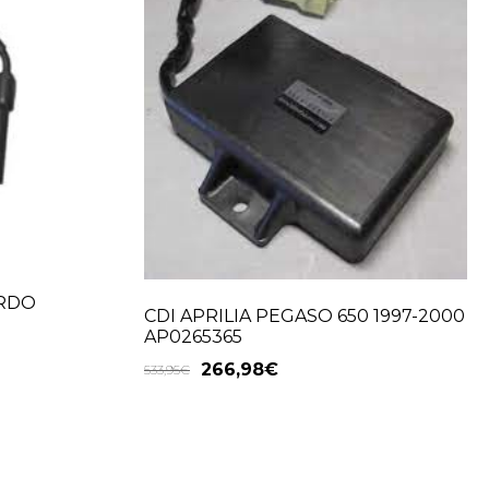
ARDO
CDI APRILIA PEGASO 650 1997-2000
AP0265365
266,98
€
533,95
€