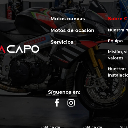
Motos nuevas
Sobre C
Nuestra h
Motos de ocasión
Equipo
Servicios
Misión, v
valores
Nuestras
instalaci
Síguenos en:
Política de
Política de
Avis