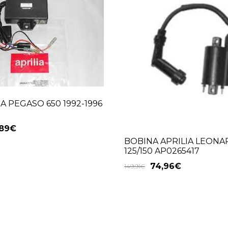
A PEGASO 650 1992-1996
89
€
BOBINA APRILIA LEON
125/150 AP0265417
74,96
€
149,91
€