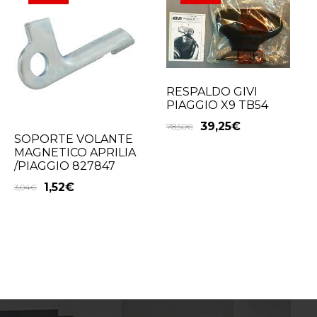
RESPALDO GIVI
PIAGGIO X9 TB54
39,25
€
78,50
€
SOPORTE VOLANTE
MAGNETICO APRILIA
/PIAGGIO 827847
1,52
€
3,04
€