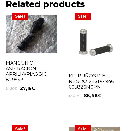
Related products
Sale!
Sale!
MANGUITO
ASPIRACION
APRILIA/PIAGGIO
KIT PUÑOS PIEL
829543
NEGRO VESPA 946
605826M0PN
27,15
€
54,30
€
86,68
€
173,37
€
Sale!
Sale!