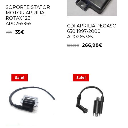
SOPORTE STATOR
MOTOR APRILIA
ROTAX 123
AP0265965
CDI APRILIA PEGASO
650 1997-2000
35
€
70
€
AP0265365
266,98
€
533,95
€
Sale!
Sale!