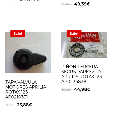
49,39
€
98,78
€
Sale!
Sale!
PIÑON TERCERA
SECUNDARIO Z-27
APRILIA ROTAX 123
AP0234838
TAPA VALVULA
MOTORES APRILIA
44,98
€
89,95
€
ROTAX 123
AP0210331
25,88
€
51,76
€