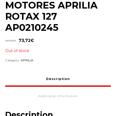
MOTORES APRILIA
ROTAX 127
AP0210245
73,72
€
147,43
€
Out of stock
Category:
APRILIA
Description
Additional Information
Description