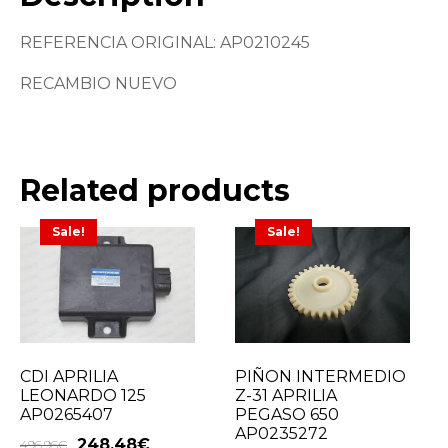
REFERENCIA ORIGINAL: AP0210245
RECAMBIO NUEVO
Related products
Sale!
Sale!
CDI APRILIA
PIÑON INTERMEDIO
LEONARDO 125
Z-31 APRILIA
AP0265407
PEGASO 650
AP0235272
248,48
€
496,96
€