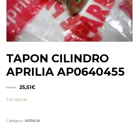
TAPON CILINDRO
APRILIA AP0640455
25,51
€
51,01
€
1 in stock
Category:
APRILIA