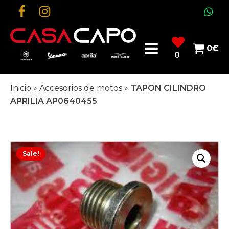
0
€
0
Inicio
»
Accesorios de motos
»
TAPON CILINDRO
APRILIA AP0640455
Sale!