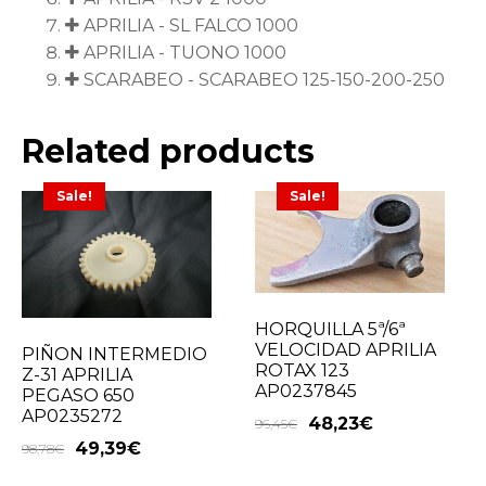
APRILIA - SL FALCO 1000
APRILIA - TUONO 1000
SCARABEO - SCARABEO 125-150-200-250
Related products
Sale!
Sale!
HORQUILLA 5ª/6ª
VELOCIDAD APRILIA
PIÑON INTERMEDIO
ROTAX 123
Z-31 APRILIA
AP0237845
PEGASO 650
AP0235272
48,23
€
96,45
€
49,39
€
98,78
€