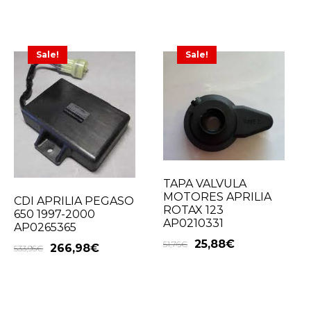
Sale!
Sale!
TAPA VALVULA
MOTORES APRILIA
CDI APRILIA PEGASO
ROTAX 123
650 1997-2000
AP0210331
AP0265365
25,88
€
51,76
€
266,98
€
533,95
€