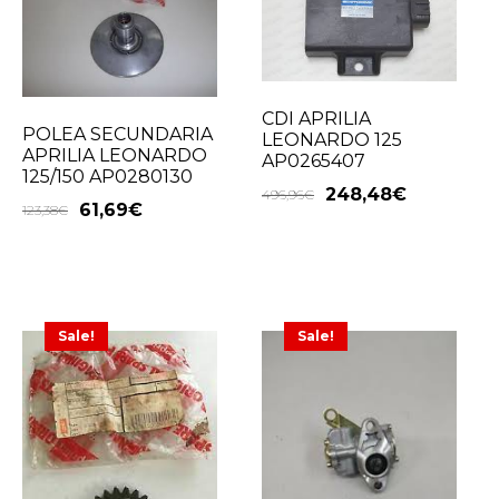
CDI APRILIA
POLEA SECUNDARIA
LEONARDO 125
APRILIA LEONARDO
AP0265407
125/150 AP0280130
248,48
€
496,96
€
61,69
€
123,38
€
Sale!
Sale!