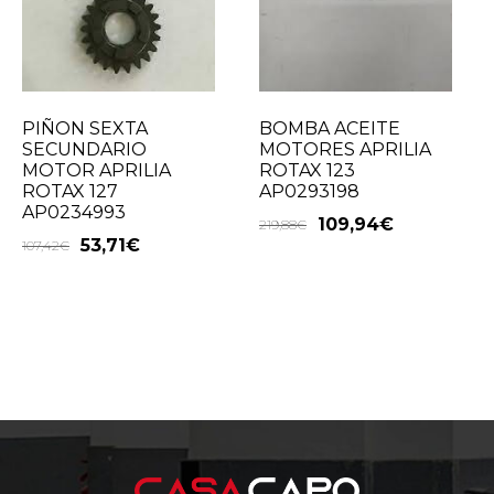
PIÑON SEXTA
BOMBA ACEITE
SECUNDARIO
MOTORES APRILIA
MOTOR APRILIA
ROTAX 123
ROTAX 127
AP0293198
AP0234993
109,94
€
219,88
€
53,71
€
107,42
€