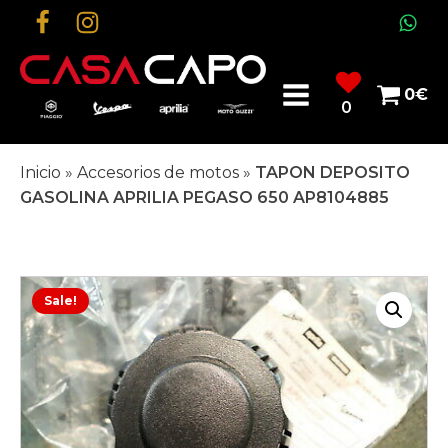
0
€
0
Inicio
»
Accesorios de motos
»
TAPON DEPOSITO
GASOLINA APRILIA PEGASO 650 AP8104885
Sale!