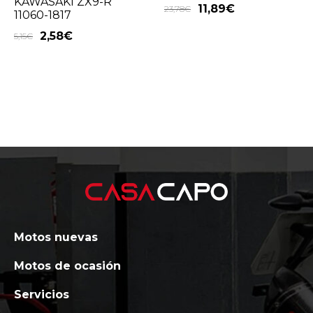
KAWASAKI ZX9-R
11,89
€
23,78
€
11060-1817
2,58
€
5,15
€
Motos nuevas
Motos de ocasión
Servicios