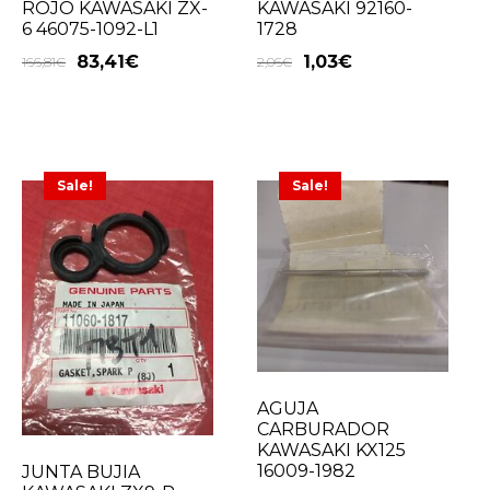
ROJO KAWASAKI ZX-
KAWASAKI 92160-
6 46075-1092-L1
1728
83,41
€
1,03
€
166,81
€
2,06
€
Sale!
Sale!
AGUJA
CARBURADOR
KAWASAKI KX125
16009-1982
JUNTA BUJIA