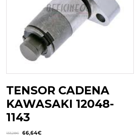
TENSOR CADENA
KAWASAKI 12048-
1143
66,64
€
133,28
€