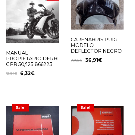
CARENABRIS PUIG
MODELO
DEFLECTOR NEGRO
MANUAL
PROPIETARIO DERBI
36,91
€
73,82
€
GPR 50/125 866223
6,32
€
12,64
€
Sale!
Sale!