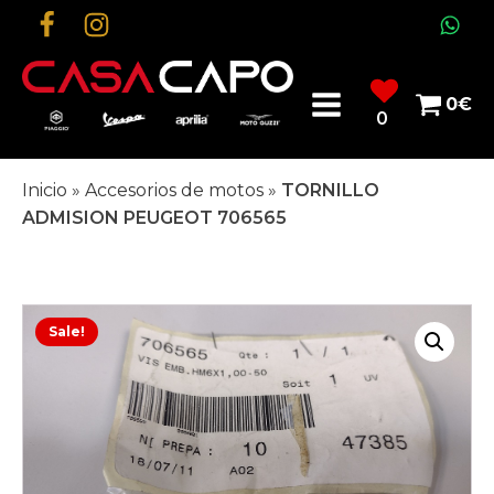
0
€
0
Inicio
»
Accesorios de motos
»
TORNILLO
ADMISION PEUGEOT 706565
Sale!