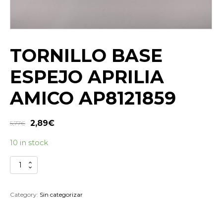
TORNILLO BASE
ESPEJO APRILIA
AMICO AP8121859
2,89
€
5,77
€
10 in stock
TORNILLO
BASE
ESPEJO
APRILIA
Category:
Sin categorizar
AMICO
AP8121859
quantity