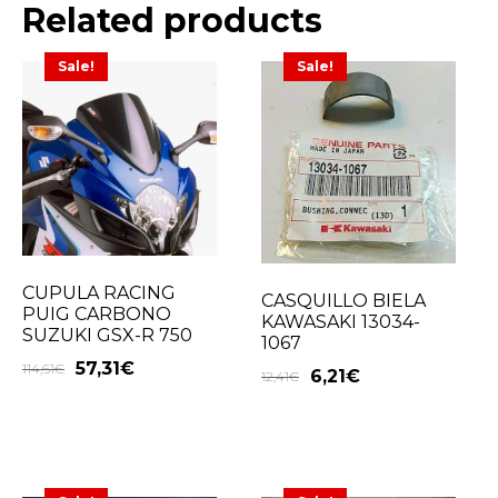
Related products
Sale!
Sale!
CUPULA RACING
CASQUILLO BIELA
PUIG CARBONO
KAWASAKI 13034-
SUZUKI GSX-R 750
1067
57,31
€
114,61
€
6,21
€
12,41
€