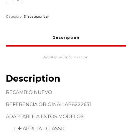
CARBURADOR
TENSOR
CABLE
Category:
Sin categorizar
APRILIA
RS125
AP8222631
Description
quantity
Additional Information
Description
RECAMBIO NUEVO
REFERENCIA ORIGINAL: AP8222631
ADAPTABLE A ESTOS MODELOS:
APRILIA - CLASSIC