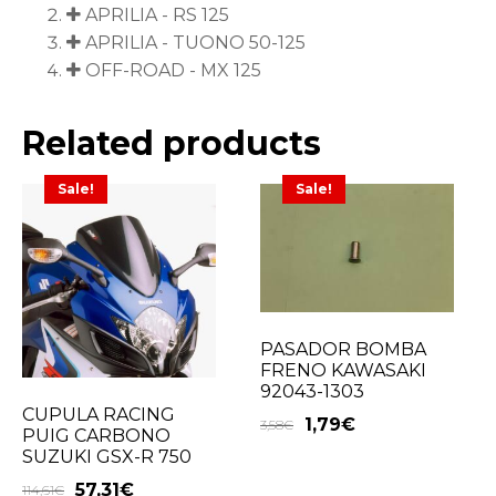
APRILIA - RS 125
APRILIA - TUONO 50-125
OFF-ROAD - MX 125
Related products
Sale!
Sale!
PASADOR BOMBA
FRENO KAWASAKI
92043-1303
CUPULA RACING
1,79
€
3,58
€
PUIG CARBONO
SUZUKI GSX-R 750
57,31
€
114,61
€