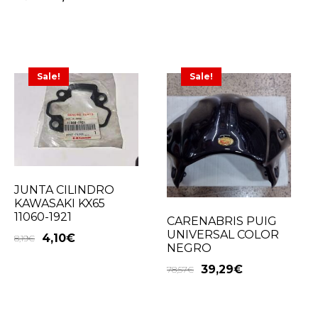
Sale!
Sale!
JUNTA CILINDRO
KAWASAKI KX65
11060-1921
CARENABRIS PUIG
UNIVERSAL COLOR
4,10
€
8,19
€
NEGRO
39,29
€
78,57
€