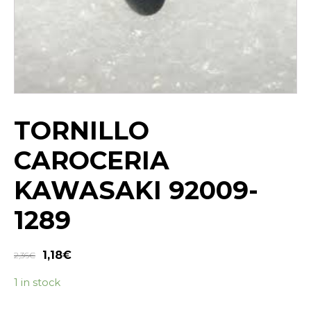
TORNILLO
CAROCERIA
KAWASAKI 92009-
1289
1,18
€
2,36
€
1 in stock