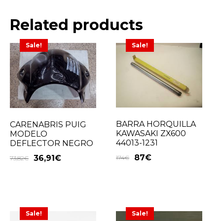
Related products
Sale!
Sale!
BARRA HORQUILLA
CARENABRIS PUIG
KAWASAKI ZX600
MODELO
44013-1231
DEFLECTOR NEGRO
87
€
36,91
€
174
€
73,82
€
Sale!
Sale!