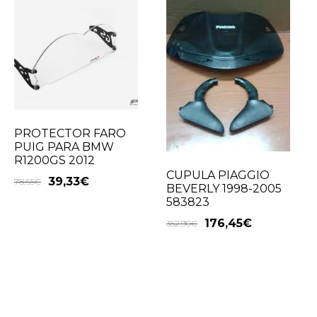
PROTECTOR FARO
PUIG PARA BMW
R1200GS 2012
CUPULA PIAGGIO
39,33
€
78,65
€
BEVERLY 1998-2005
583823
176,45
€
352,90
€