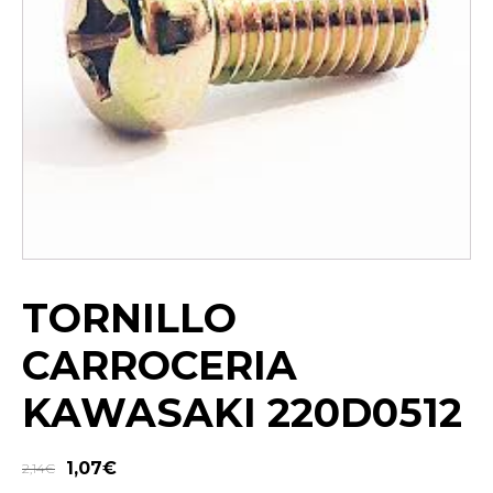
TORNILLO
CARROCERIA
KAWASAKI 220D0512
1,07
€
2,14
€