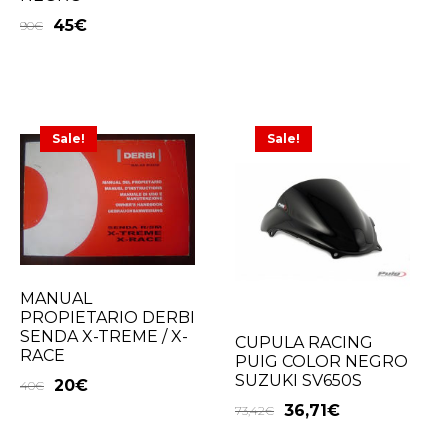
45
€
90
€
Sale!
Sale!
MANUAL
PROPIETARIO DERBI
SENDA X-TREME / X-
CUPULA RACING
RACE
PUIG COLOR NEGRO
SUZUKI SV650S
20
€
40
€
36,71
€
73,42
€