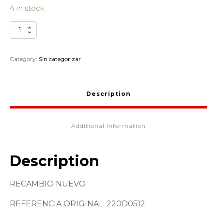
4 in stock
TORNILLO
CARROCERIA
KAWASAKI
220D0512
Category:
Sin categorizar
quantity
Description
Additional Information
Description
RECAMBIO NUEVO
REFERENCIA ORIGINAL: 220D0512