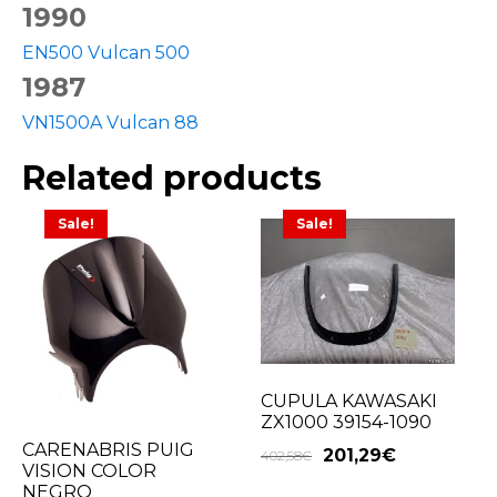
1990
EN500 Vulcan 500
1987
VN1500A Vulcan 88
Related products
Sale!
Sale!
CUPULA KAWASAKI
ZX1000 39154-1090
CARENABRIS PUIG
201,29
€
402,58
€
VISION COLOR
NEGRO