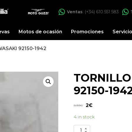
Ventas
: (+34) 610 551 583
evas
Motos de ocasión
Promociones
Servici
ASAKI 92150-1942
TORNILLO
92150-194
2
€
3,99
€
4 in stock
TORNILLO