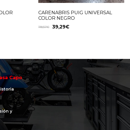
COLOR
CARENABRIS PUIG UNIVERSAL
COLOR NEGRO
39,29
€
78,57
€
asa Capo
istoria
isión y