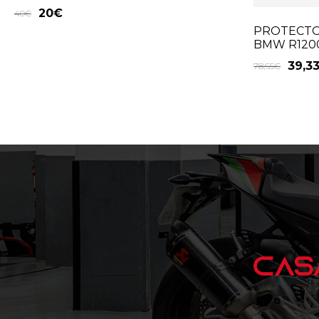
20
€
40
€
PROTECTO
BMW R1200
39,3
78,65
€