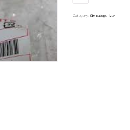
CHASIS
KAWASAKI
92150-
Category:
Sin categorizar
1942
quantity