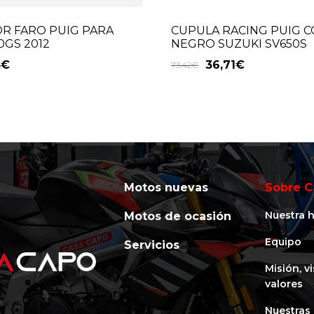
R FARO PUIG PARA
CUPULA RACING PUIG 
GS 2012
NEGRO SUZUKI SV650S
3
€
36,71
€
73,42
€
Motos nuevas
Sobre C
Nuestra h
Motos de ocasión
Equipo
Servicios
Misión, v
valores
Nuestras