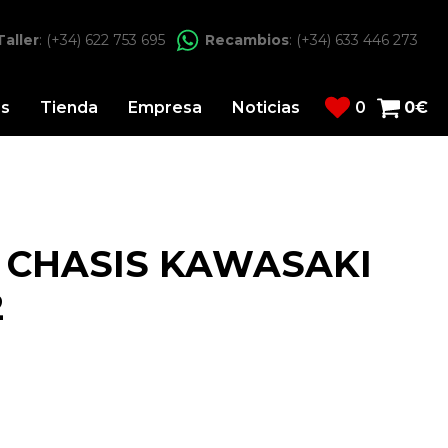
Taller
: (+34) 622 753 695
Recambios
: (+34) 633 446 273
os
Tienda
Empresa
Noticias
0
0
€
 CHASIS KAWASAKI
2