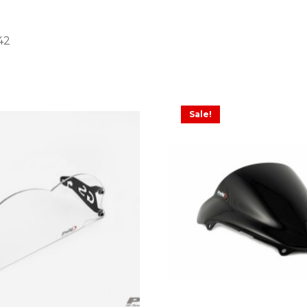
42
Sale!