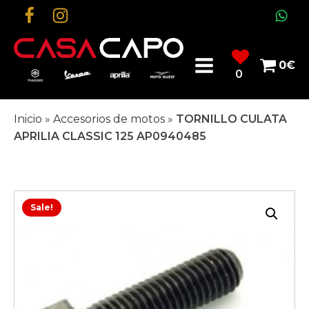
0
€
0
Inicio
»
Accesorios de motos
»
TORNILLO CULATA
APRILIA CLASSIC 125 AP0940485
Sale!