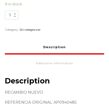
9 in stock
TORNILLO
CULATA
APRILIA
CLASSIC
Category:
Sin categorizar
125
AP0940485
quantity
Description
Additional Information
Description
RECAMBIO NUEVO
REFERENCIA ORIGINAL: AP0940485