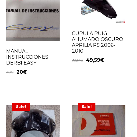
CUPULA PUIG
AHUMADO OSCURO
APRILIA RS 2006-
2010
MANUAL
INSTRUCCIONES
49,59
€
99,17
€
DERBI EASY
20
€
40
€
Sale!
Sale!