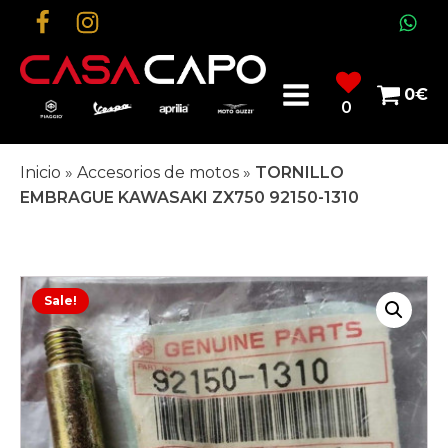
0
€
0
Inicio
»
Accesorios de motos
»
TORNILLO
EMBRAGUE KAWASAKI ZX750 92150-1310
Sale!