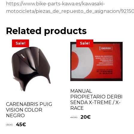
https://www.bike-parts-kawa.es/kawasaki-
motocicleta/piezas_de_repuesto_de_asignacion/9215
Related products
Sale!
Sale!
MANUAL
PROPIETARIO DERBI
SENDA X-TREME / X-
CARENABRIS PUIG
RACE
VISION COLOR
NEGRO
20
€
40
€
45
€
90
€