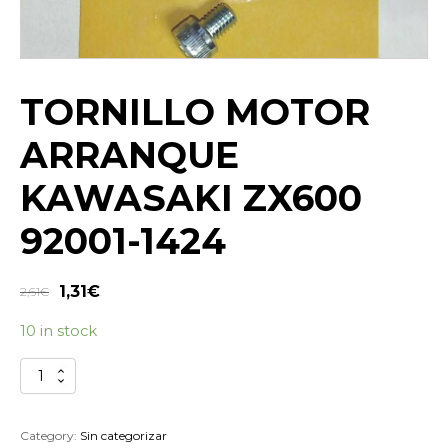
TORNILLO MOTOR
ARRANQUE
KAWASAKI ZX600
92001-1424
1,31
€
2,61
€
10 in stock
TORNILLO
MOTOR
ARRANQUE
KAWASAKI
Category:
Sin categorizar