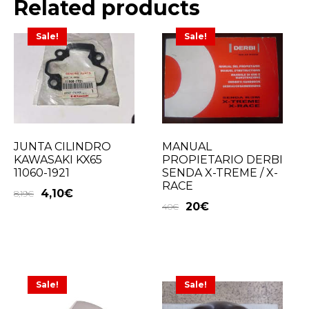
Related products
Sale!
Sale!
JUNTA CILINDRO
MANUAL
KAWASAKI KX65
PROPIETARIO DERBI
11060-1921
SENDA X-TREME / X-
RACE
4,10
€
8,19
€
20
€
40
€
Sale!
Sale!