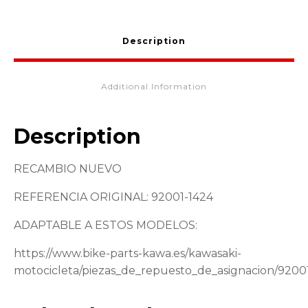
ZX600
92001-
1424
Description
quantity
Additional Information
Description
RECAMBIO NUEVO
REFERENCIA ORIGINAL: 92001-1424
ADAPTABLE A ESTOS MODELOS:
https://www.bike-parts-kawa.es/kawasaki-
motocicleta/piezas_de_repuesto_de_asignacion/9200