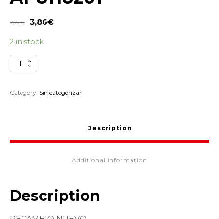
3,86
€
7,72
€
2 in stock
TORNILLO
PALANCA
EMBRAGUE
APRILIA
Category:
Sin categorizar
PEGASO
650CC
AP8118201
Description
quantity
Additional Information
Description
RECAMBIO NUEVO