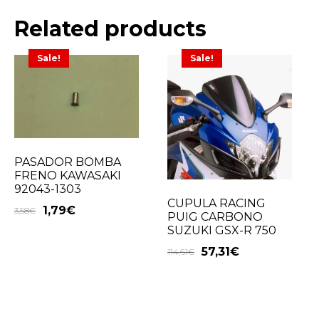
Related products
Sale!
Sale!
PASADOR BOMBA
FRENO KAWASAKI
92043-1303
CUPULA RACING
1,79
€
3,58
€
PUIG CARBONO
SUZUKI GSX-R 750
57,31
€
114,61
€