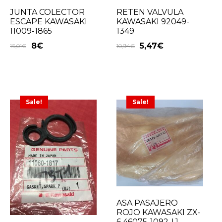
JUNTA COLECTOR
RETEN VALVULA
ESCAPE KAWASAKI
KAWASAKI 92049-
11009-1865
1349
8
€
5,47
€
16,01
€
10,94
€
Sale!
Sale!
ASA PASAJERO
ROJO KAWASAKI ZX-
6 46075-1092-L1