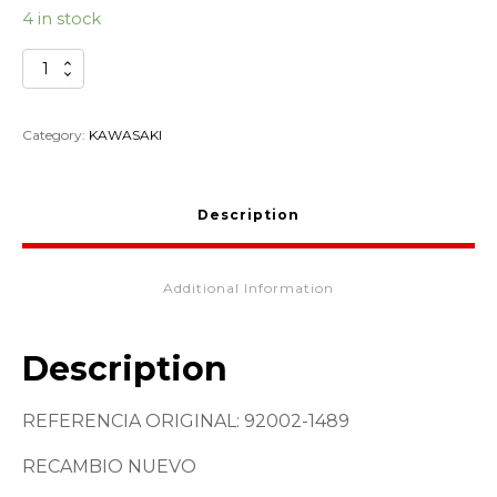
4 in stock
TORNILLO
PINZA
FRENO
KAWASAKI
Category:
KAWASAKI
92002-
1489
quantity
Description
Additional Information
Description
REFERENCIA ORIGINAL: 92002-1489
RECAMBIO NUEVO