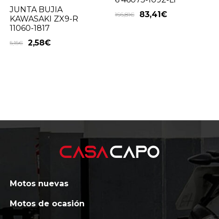
JUNTA BUJIA
83,41
€
166,81
€
KAWASAKI ZX9-R
11060-1817
2,58
€
5,15
€
Motos nuevas
Motos de ocasión