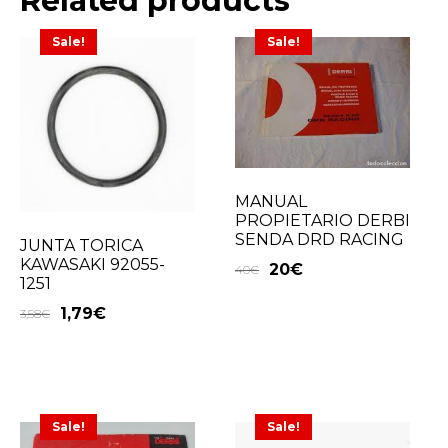
Related products
Sale!
Sale!
MANUAL
PROPIETARIO DERBI
SENDA DRD RACING
JUNTA TORICA
KAWASAKI 92055-
20
€
40
€
1251
1,79
€
3,58
€
Sale!
Sale!