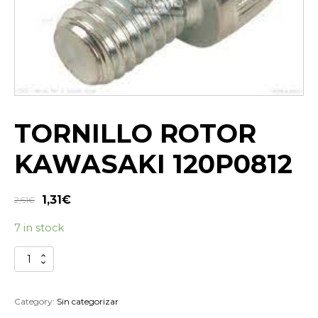
TORNILLO ROTOR
KAWASAKI 120P0812
1,31
€
2,61
€
7 in stock
TORNILLO
ROTOR
KAWASAKI
120P0812
Category:
Sin categorizar
quantity