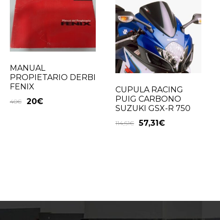
MANUAL
PROPIETARIO DERBI
FENIX
CUPULA RACING
PUIG CARBONO
20
€
40
€
SUZUKI GSX-R 750
57,31
€
114,61
€