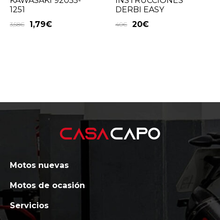
KAWASAKI 92055-
INSTRUCCIONES
1251
DERBI EASY
1,79
€
20
€
3,58
€
40
€
Motos nuevas
Motos de ocasión
Servicios