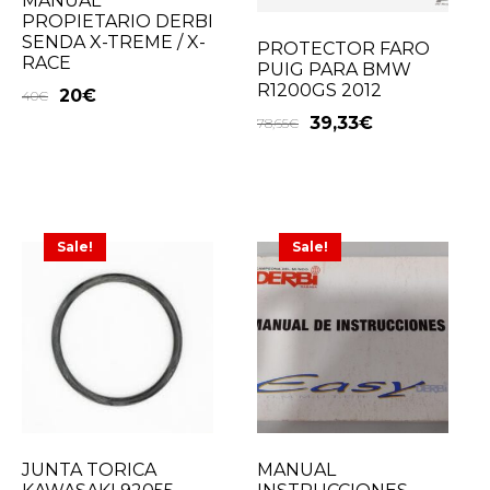
MANUAL
PROPIETARIO DERBI
SENDA X-TREME / X-
PROTECTOR FARO
RACE
PUIG PARA BMW
R1200GS 2012
20
€
40
€
39,33
€
78,65
€
Sale!
Sale!
JUNTA TORICA
MANUAL