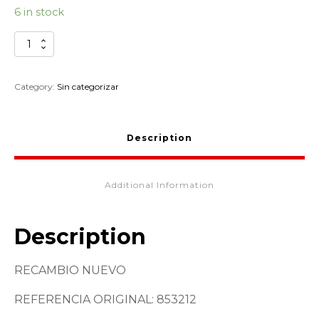
6 in stock
TORNILLO
SOPORTE
RELOJES
APRILIA
Category:
Sin categorizar
SHIVER
853212
quantity
Description
Additional Information
Description
RECAMBIO NUEVO
REFERENCIA ORIGINAL: 853212