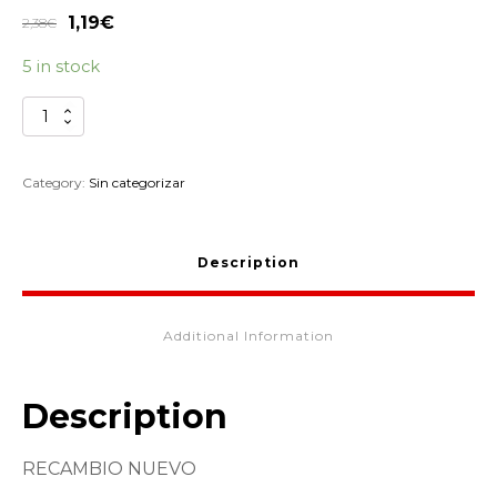
1,19
€
2,38
€
5 in stock
TORNILLO
TAPA
MANDO
GAS
Category:
Sin categorizar
KAWASAKI
KLX
92009-
Description
1675
quantity
Additional Information
Description
RECAMBIO NUEVO