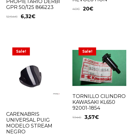
PROPIETARIO DERBI
GPR 50/125 866223
20
€
40
€
6,32
€
12,64
€
Sale!
Sale!
TORNILLO CILINDRO
KAWASAKI KL650
92001-1854
CARENABRIS
3,57
€
7,14
€
UNIVERSAL PUIG
MODELO STREAM
NEGRO