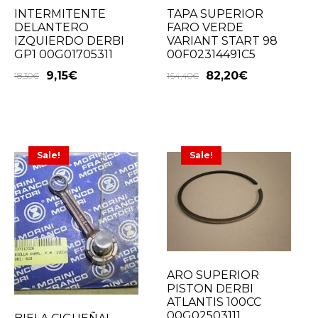
INTERMITENTE
TAPA SUPERIOR
DELANTERO
FARO VERDE
IZQUIERDO DERBI
VARIANT START 98
GP1 00G01705311
00F02314491C5
9,15
€
82,20
€
18,30
€
164,40
€
Sale!
Sale!
ARO SUPERIOR
PISTON DERBI
ATLANTIS 100CC
00G02503111