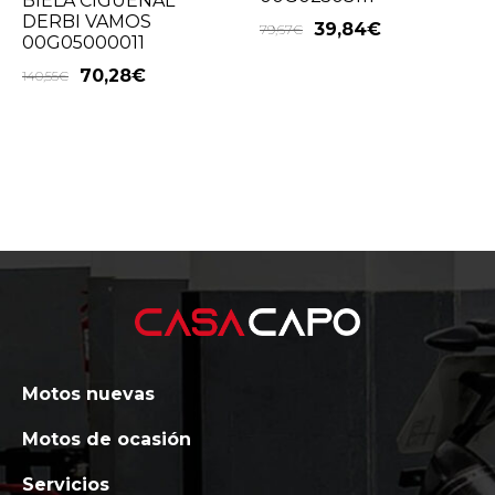
BIELA CIGUEÑAL
DERBI VAMOS
39,84
€
79,67
€
00G05000011
70,28
€
140,55
€
Motos nuevas
Motos de ocasión
Servicios