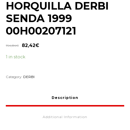
HORQUILLA DERBI
SENDA 1999
00H00207121
82,42
€
164,84
€
1 in stock
Category:
DERBI
Description
Additional Information