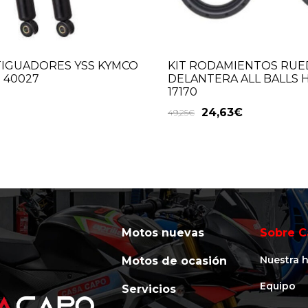
TIGUADORES YSS KYMCO
KIT RODAMIENTOS RUE
5 40027
DELANTERA ALL BALLS
17170
24,63
€
49,25
€
Motos nuevas
Sobre C
Nuestra h
Motos de ocasión
Equipo
Servicios