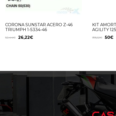
CORONA SUNSTAR ACERO Z-46
KIT AMOR
TRIUMPH 1-5334-46
AGILITY 12
26,22
€
50
€
52,44
€
99,22
€