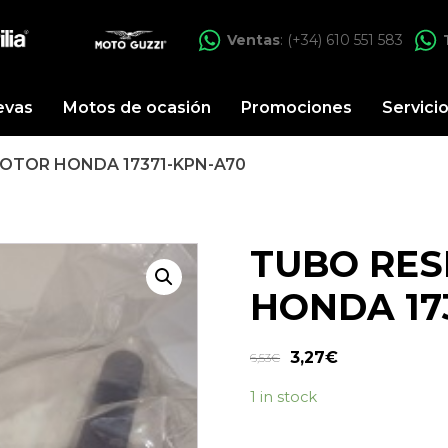
Ventas
: (+34) 610 551 583
evas
Motos de ocasión
Promociones
Servici
OTOR HONDA 17371-KPN-A70
TUBO RE
HONDA 17
3,27
€
6,53
€
1 in stock