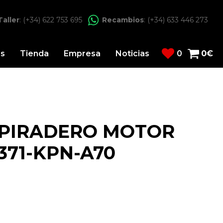
Taller
: (+34) 622 753 695
Recambios
: (+34) 633 446 273
os
Tienda
Empresa
Noticias
0
0
€
SPIRADERO MOTOR
371-KPN-A70