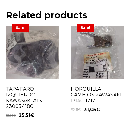
Related products
Sale!
Sale!
TAPA FARO
HORQUILLA
IZQUIERDO
CAMBIOS KAWASAKI
KAWASAKI ATV
13140-1217
23005-1180
31,05
€
62,11
€
25,51
€
51,01
€