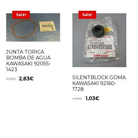
Sale!
Sale!
JUNTA TORICA
BOMBA DE AGUA
KAWASAKI 92055-
1423
SILENTBLOCK GOMA
2,83
€
5,66
€
KAWASAKI 92160-
1728
1,03
€
2,06
€