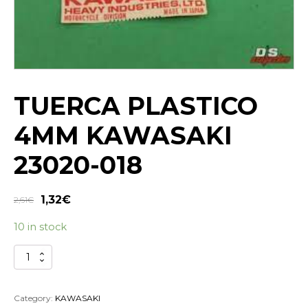
TUERCA PLASTICO
4MM KAWASAKI
23020-018
1,32
€
2,61
€
10 in stock
TUERCA
PLASTICO
4MM
KAWASAKI
Category:
KAWASAKI