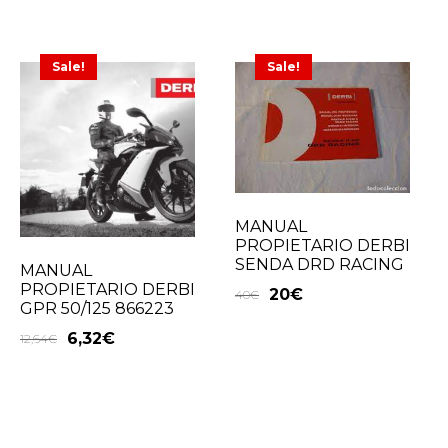
Sale!
Sale!
MANUAL
PROPIETARIO DERBI
SENDA DRD RACING
MANUAL
PROPIETARIO DERBI
20
€
40
€
GPR 50/125 866223
6,32
€
12,64
€