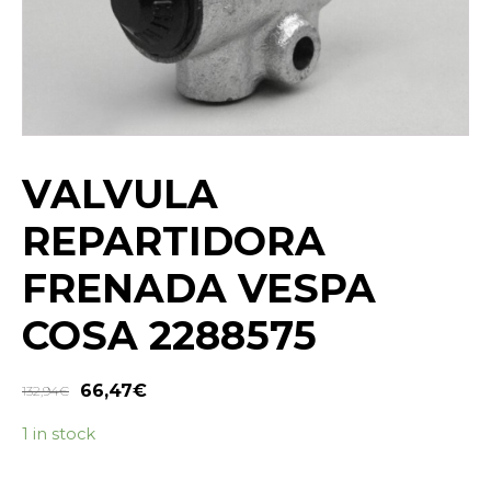
VALVULA
REPARTIDORA
FRENADA VESPA
COSA 2288575
66,47
€
132,94
€
1 in stock