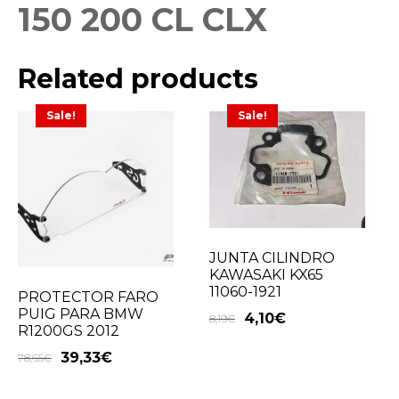
150 200 CL CLX
Related products
Sale!
Sale!
JUNTA CILINDRO
KAWASAKI KX65
11060-1921
PROTECTOR FARO
PUIG PARA BMW
4,10
€
8,19
€
R1200GS 2012
39,33
€
78,65
€