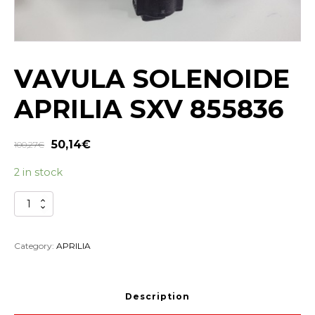
VAVULA SOLENOIDE
APRILIA SXV 855836
50,14
€
100,27
€
2 in stock
VAVULA
SOLENOIDE
APRILIA
SXV
Category:
APRILIA
855836
quantity
Description