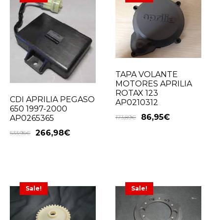
TAPA VOLANTE
MOTORES APRILIA
ROTAX 123
CDI APRILIA PEGASO
AP0210312
650 1997-2000
86,95
€
173,89
€
AP0265365
266,98
€
533,95
€
Sale!
Sale!