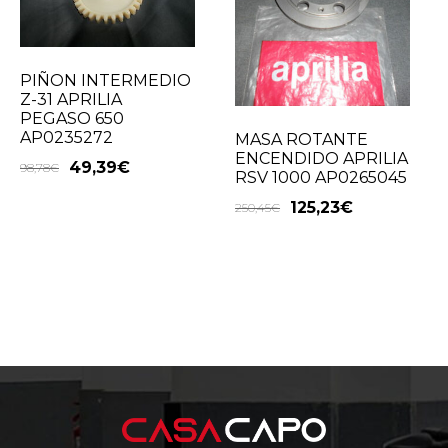
PIÑON INTERMEDIO
Z-31 APRILIA
PEGASO 650
AP0235272
MASA ROTANTE
ENCENDIDO APRILIA
49,39
€
98,78
€
RSV 1000 AP0265045
125,23
€
250,45
€