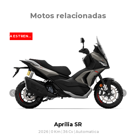
Motos relacionadas
A ESTRENAR
Aprilia
SR
2026
0
Km
36
Cv
Automatica