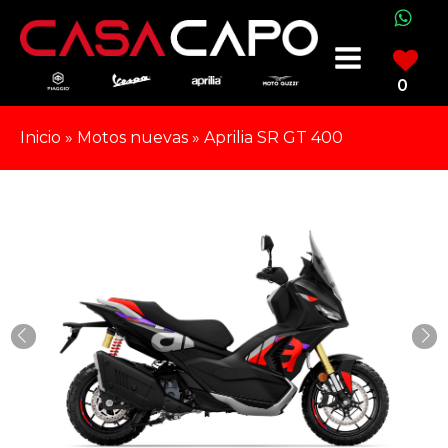
0
Inicio
»
Motos nuevas
»
Aprilia SR GT 400