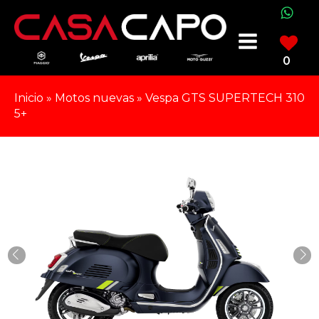
0
Inicio
»
Motos nuevas
»
Vespa GTS SUPERTECH 310
5+