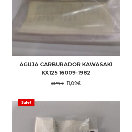
AGUJA CARBURADOR KAWASAKI
KX125 16009-1982
11,89
€
23,78
€
Sale!