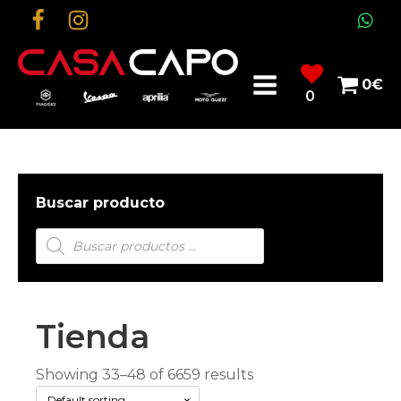
0
€
0
Buscar producto
Búsqueda
de
productos
Tienda
Showing 33–48 of 6659 results