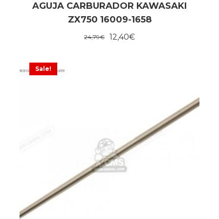
AGUJA CARBURADOR KAWASAKI
ZX750 16009-1658
12,40
€
24,79
€
Sale!