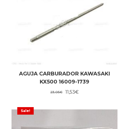
AGUJA CARBURADOR KAWASAKI
KX500 16009-1739
11,53
€
23,05
€
Sale!