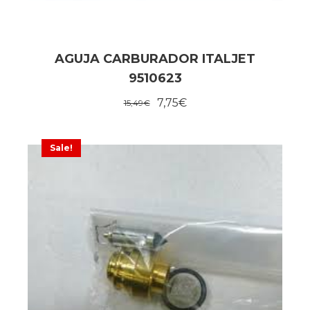
AGUJA CARBURADOR ITALJET
9510623
7,75
€
15,49
€
Sale!