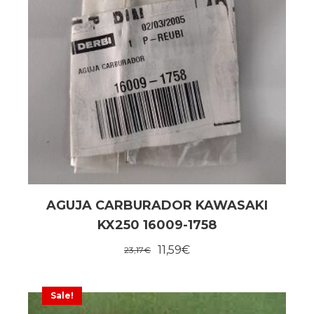
AGUJA CARBURADOR KAWASAKI
KX250 16009-1758
11,59
€
23,17
€
Sale!