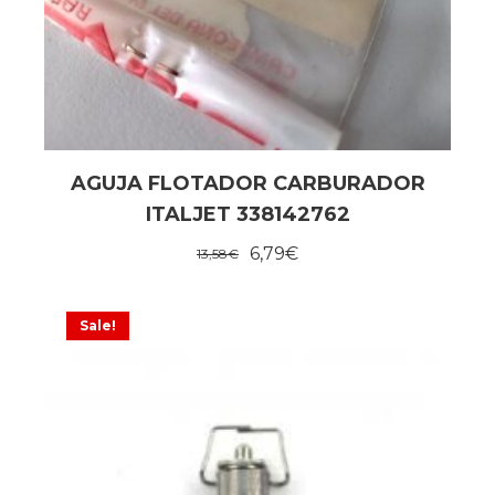
AGUJA FLOTADOR CARBURADOR
ITALJET 338142762
6,79
€
13,58
€
Sale!