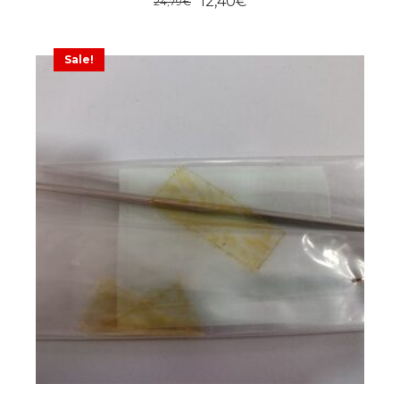
12,40
€
24,79
€
Sale!