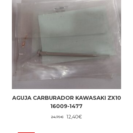
AGUJA CARBURADOR KAWASAKI ZX10
16009-1477
12,40
€
24,79
€