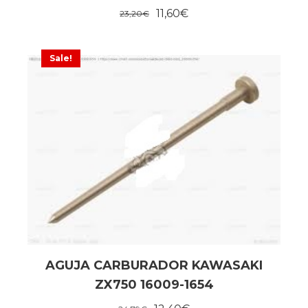
11,60
€
23,20
€
Sale!
AGUJA CARBURADOR KAWASAKI
ZX750 16009-1654