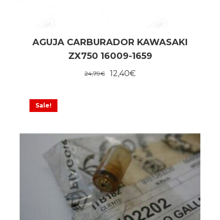
AGUJA CARBURADOR KAWASAKI
ZX750 16009-1659
12,40
€
24,79
€
Sale!