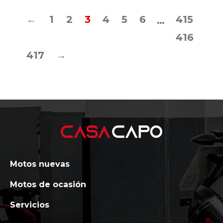
←
1
2
3
4
5
6
415
…
416
417
→
Motos nuevas
Motos de ocasión
Servicios