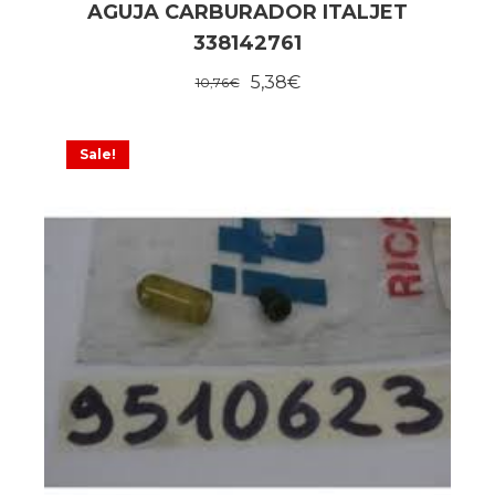
AGUJA CARBURADOR ITALJET
338142761
5,38
€
10,76
€
Sale!