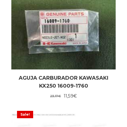
AGUJA CARBURADOR KAWASAKI
KX250 16009-1760
11,59
€
23,17
€
Sale!