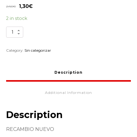
1,30
€
2,60
€
2 in stock
CALCA
FRONTAL
PIAGGIO
BEIGE
Category:
Sin categorizar
VESPA
ET
CM0004020036
Description
quantity
Additional Information
Description
RECAMBIO NUEVO