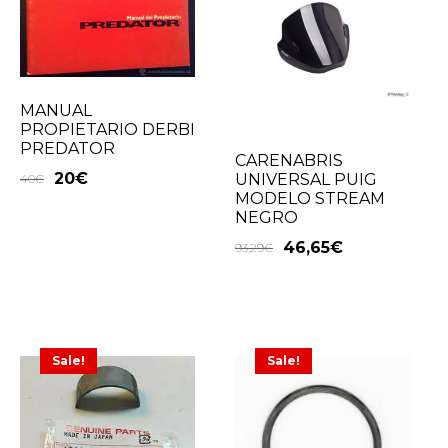
MANUAL
PROPIETARIO DERBI
PREDATOR
CARENABRIS
20
€
UNIVERSAL PUIG
40
€
MODELO STREAM
NEGRO
46,65
€
93,29
€
Sale!
Sale!