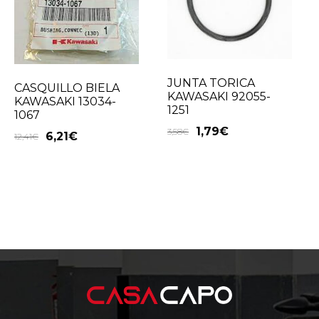
JUNTA TORICA
CASQUILLO BIELA
KAWASAKI 92055-
KAWASAKI 13034-
1251
1067
1,79
€
3,58
€
6,21
€
12,41
€